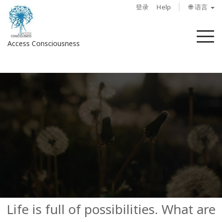
登录
Help
🌐 语言
菜
Access Consciousness
单
登
录
您
的
帐
户
关
于
Access
Bars
Life is full of possibilities. What are