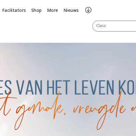
Facilitators
Shop
More
Nieuws
Class