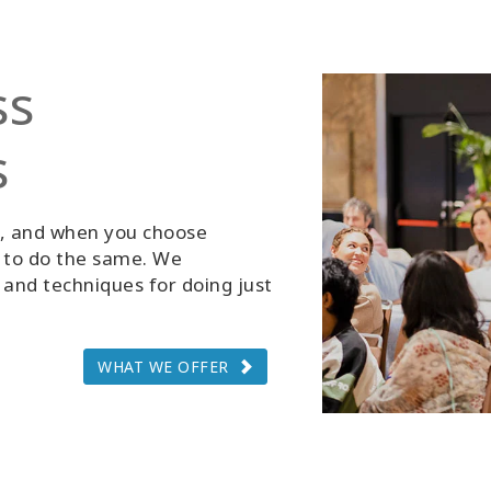
ss
s
g, and when you choose
d to do the same. We
and techniques for doing just
WHAT WE OFFER