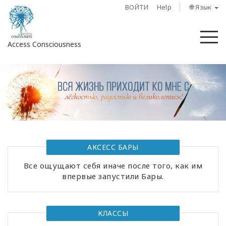
ВОЙТИ
Help
🌐 Язык
М
Access Consciousness
Войти
в
свою
учетную
запись
О
АКСЕСС БАРЫ
нас
Все ощущают себя иначе после того, как им
впервые запустили Бары.
Access
Bars
КЛАССЫ
Регионы