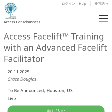
ログイン
Help
🌐 言語
メ
Access Consciousness
ニ
ュ
Access Facelift™ Training
ー
ア
カ
with an Advanced Facelift
ウ
ン
Facilitator
ト
に
20 11 2025
サ
イ
Grace Douglas
ン
イ
To Be Announced, Houston, US
ン
Live
概
申し込む