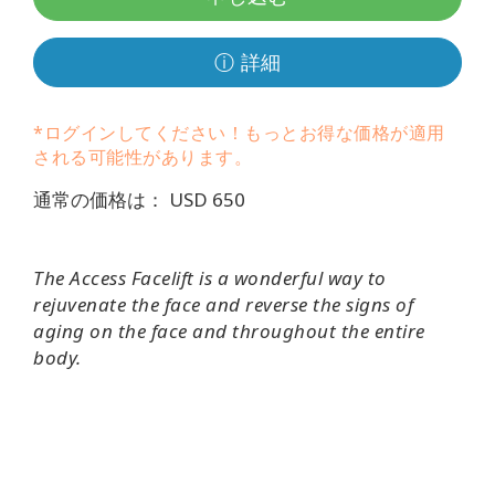
要
ⓘ 詳細
Access
Bars
*ログインしてください！もっとお得な価格が適用
地
される可能性があります。
域
通常の価格は： USD 650
ク
ラ
ス
The Access Facelift is a wonderful way to
rejuvenate the face and reverse the signs of
フ
aging on the face and throughout the entire
ァ
body.
シ
リ
テ
ー
タ
ー