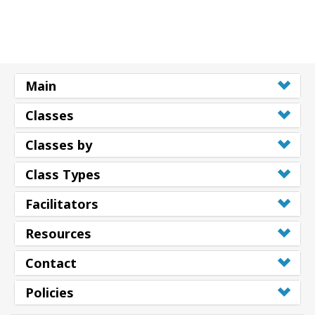
Shop
More
Main
Classes
連
絡
Classes by
先
Class Types
検
Facilitators
索
Resources
Contact
Policies