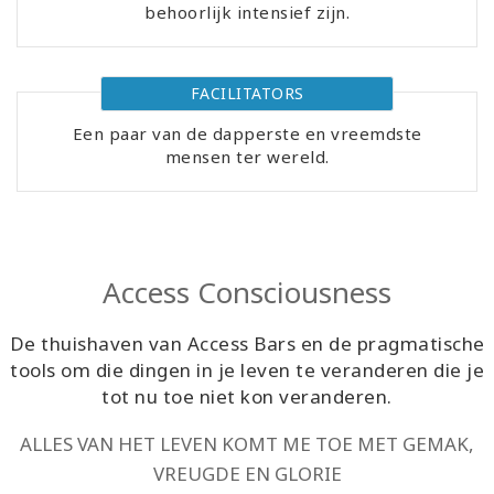
behoorlijk intensief zijn.
Cursussen
FACILITATORS
Facilitators
Een paar van de dapperste en vreemdste
mensen ter wereld.
Shop
More
Nieuws
Access Consciousness
De thuishaven van Access Bars en de pragmatische
tools om die dingen in je leven te veranderen die je
CONTACT
tot nu toe niet kon veranderen.
ALLES VAN HET LEVEN KOMT ME TOE MET GEMAK,
ZOEKEN
VREUGDE EN GLORIE