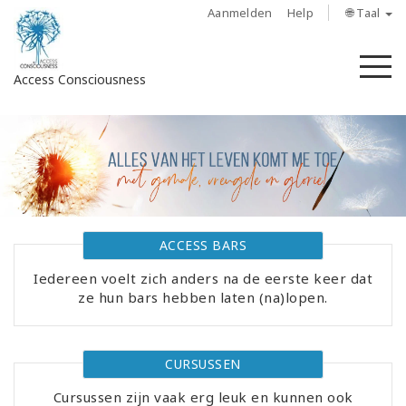
Aanmelden
Help
🌐 Taal
M
Access Consciousness
Meld
u
aan
op
uw
account
ACCESS BARS
Iedereen voelt zich anders na de eerste keer dat
About
ze hun bars hebben laten (na)lopen.
Access
Bars
CURSUSSEN
Regions
Cursussen zijn vaak erg leuk en kunnen ook