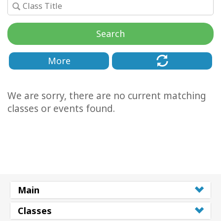
Cursussen
Search
Facilitators
More
Shop
We are sorry, there are no current matching
More
classes or events found.
Nieuws
CONTACT
Main
ZOEKEN
Classes