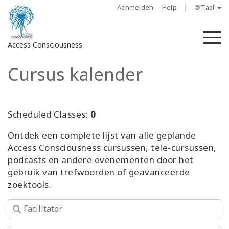
Aanmelden
Help
🌐 Taal
M
Access Consciousness
Cursus kalender
Meld
u
aan
op
Scheduled Classes:
0
uw
Ontdek een complete lijst van alle geplande
account
Access Consciousness cursussen, tele-cursussen,
podcasts en andere evenementen door het
About
gebruik van trefwoorden of geavanceerde
zoektools.
Access
Bars
Regions