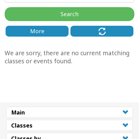
régions
Search
Classes
More
Facilitateurs
Shop
We are sorry, there are no current matching
classes or events found.
More
Actualités
CONTACT
Main
Classes
RECHERCHE
Classes by