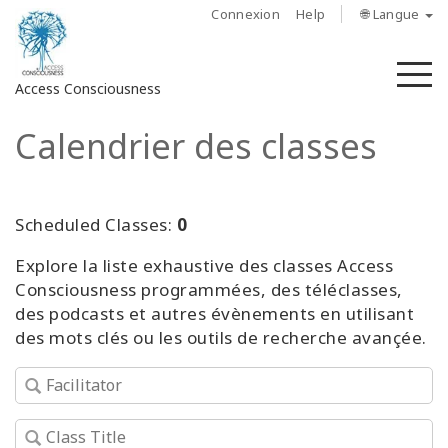
Connexion
Help
🌐 Langue
M
Access Consciousness
Calendrier des classes
Connectez-
vous
sur
votre
Scheduled Classes:
0
compte
Explore la liste exhaustive des classes Access
Consciousness programmées, des téléclasses,
À
propos
des podcasts et autres évènements en utilisant
des mots clés ou les outils de recherche avançée.
Access
Bars
Les