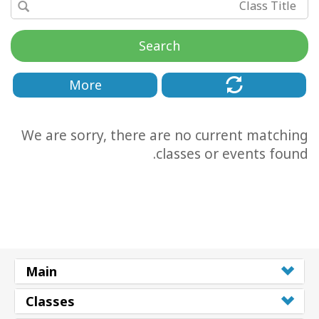
Search
More
We are sorry, there are no current matching
classes or events found.
CT
CH
Main
Classes