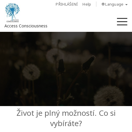
PŘIHLÁŠENÍ
Help
🌐 Language
M
Access Consciousness
Sign
in
to
Your
Account
O
nás
Access
Život je plný možností. Co si
Bars
vybíráte?
Regiony