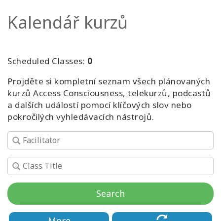
Kalendář kurzů
Kurzy
Facilitators
Scheduled Classes:
0
Shop
Projděte si kompletní seznam všech plánovaných
kurzů Access Consciousness, telekurzů, podcastů
More
a dalších událostí pomocí klíčových slov nebo
pokročilých vyhledávacích nástrojů.
Novinky
CONTACT
Search
SEARCH
More