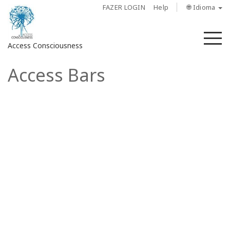
FAZER LOGIN
Help
🌐 Idioma
M
Access Consciousness
Access Bars
Fazer
login
em
sua
conta
Sobre
Access
Bars
Regiões