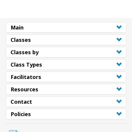
Classes
Facilitators
Main
Shop
Classes
More
Classes by
Class Types
Novidades
Facilitators
Resources
CONTATO
Contact
PESQUISAR
Policies