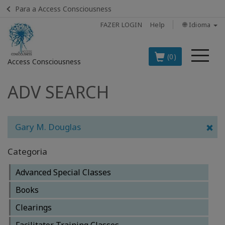
Para a Access Consciousness
FAZER LOGIN
Help
🌐 Idioma
Me
(0)
Access Consciousness
ADV SEARCH
Fazer
login
em
sua
Gary M. Douglas
conta
Categoria
OS
PRINCIPAIS
Advanced Special Classes
PRODUTOS
EM
Books
PORTUGUÊS
Clearings
BOOKS
Facilitator Training Classes