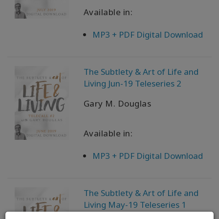
Available in:
MP3 + PDF Digital Download
The Subtlety & Art of Life and
Living Jun-19 Teleseries 2
Gary M. Douglas
Available in:
MP3 + PDF Digital Download
The Subtlety & Art of Life and
Living May-19 Teleseries 1