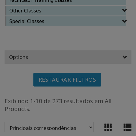
Other Classes
CLASSES
Special Classes
MEMBERSHIPS
ACCESSORIES
Options
YOUR
BUSINESS
RESTAURAR FILTROS
ADV
SEARCH
Exibindo 1-10 de 273 resultados em All
Exibir
Products.
tópicos
Ver
autores