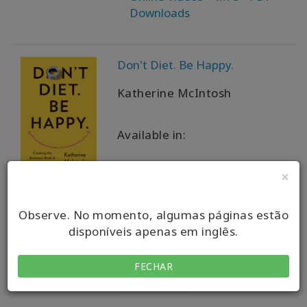
Downloads
Produtos
por
idioma
Don't Diet. Be Happy.
WISHLIST
Katherine McIntosh
Available in:
CONTATO
Softcover book
×
PESQUISAR
Observe. No momento, algumas páginas estão
disponíveis apenas em inglês.
PRIMEIRO
VOLTAR
1
AVANÇAR
FECHAR
ÚLTIMO