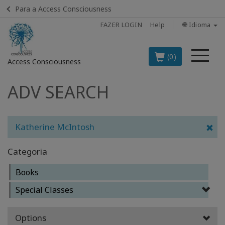
Para a Access Consciousness
FAZER LOGIN
Help
🌐 Idioma
Me
(0)
Access Consciousness
ADV SEARCH
Fazer
login
em
sua
Katherine McIntosh
conta
Categoria
OS
PRINCIPAIS
Books
PRODUTOS
EM
Special Classes
PORTUGUÊS
Options
BOOKS