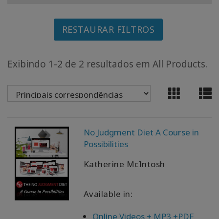
CLASSES
RESTAURAR FILTROS
MEMBERSHIPS
Exibindo 1-2 de 2 resultados em All Products.
ACCESSORIES
YOUR
BUSINESS
No Judgment Diet A Course in
ADV
Possibilities
SEARCH
Katherine McIntosh
Exibir
tópicos
Available in:
Ver
autores
Online Videos + MP3 +PDF