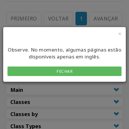
Produtos
por
PRIMEIRO
VOLTAR
1
AVANÇAR
idioma
×
ÚLTIMO
WISHLIST
Observe. No momento, algumas páginas estão
disponíveis apenas em inglês.
CONTATO
FECHAR
PESQUISAR
Main
Classes
Classes by
Class Types