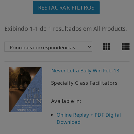
RESTAURAR FILTROS
CLASSES
Exibindo 1-1 de 1 resultados em All Products.
MEMBERSHIPS
ACCESSORIES
YOUR
BUSINESS
Never Let a Bully Win Feb-18
Specialty Class Facilitators
ADV
SEARCH
Available in:
Exibir
tópicos
Online Replay + PDF Digital
Download
Ver
autores