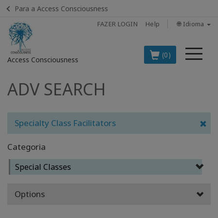
Para a Access Consciousness
FAZER LOGIN
Help
🌐 Idioma
Me
(0)
Access Consciousness
ADV SEARCH
Fazer
login
em
sua
Specialty Class Facilitators
conta
Categoria
OS
PRINCIPAIS
Special Classes
PRODUTOS
EM
PORTUGUÊS
Options
BOOKS