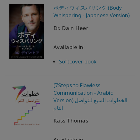
ボディウィスパリング (Body
Produtos
Whispering - Japanese Version)
por
idioma
Dr. Dain Heer
WISHLIST
Available in:
Softcover book
CONTATO
(7Steps to Flawless
PESQUISAR
Communication - Arabic
Version) الخطوات السبع للتواصل
التام
Kass Thomas
Available in: