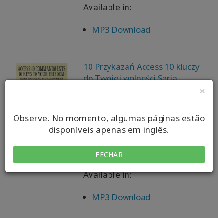
Available in:
MP3 Download
10 Przykazań Access 10 kluczy
do Twojej wolności Seria
teleklas Aug-11 (Access 10
×
Commandments Aug-11
Teleseries - Polish)
Observe. No momento, algumas páginas estão
disponíveis apenas em inglês.
Gary M. Douglas, Dr. Dain
Heer
FECHAR
Available in:
MP3 Download