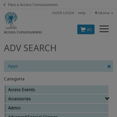
Para a Access Consciousness
FAZER LOGIN
Help
🌐 Idioma
Me
(0)
Access Consciousness
ADV SEARCH
Fazer
login
em
sua
Apps
conta
Categoria
OS
PRINCIPAIS
Access Events
PRODUTOS
EM
Accessories
PORTUGUÊS
Admin
BOOKS
Advanced Special Classes