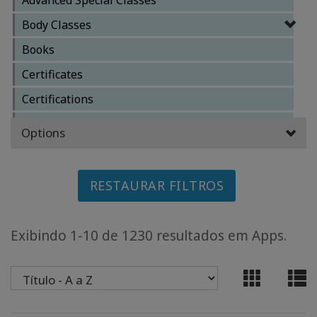
Body Classes
CLASSES
Books
MEMBERSHIPS
Certificates
Certifications
ACCESSORIES
Clearings
Options
YOUR
Core Classes
BUSINESS
Facilitator Business
RESTAURAR FILTROS
ADV
Facilitator Training Classes
SEARCH
Other Classes
Exibindo 1-10 de 1230 resultados em Apps.
Exibir
Reference Materials
tópicos
Services
Ver
Special Classes
autores