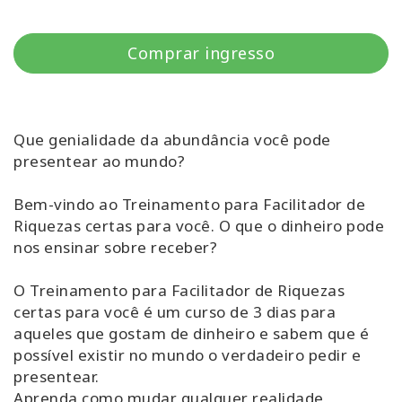
Classes
Comprar ingresso
Facilitators
Shop
Que genialidade da abundância você pode
More
presentear ao mundo?
Novidades
Bem-vindo ao Treinamento para Facilitador de
Riquezas certas para você. O que o dinheiro pode
nos ensinar sobre receber?
CONTATO
O Treinamento para Facilitador de Riquezas
certas para você é um curso de 3 dias para
aqueles que gostam de dinheiro e sabem que é
PESQUISAR
possível existir no mundo o verdadeiro pedir e
presentear.
Aprenda como mudar qualquer realidade