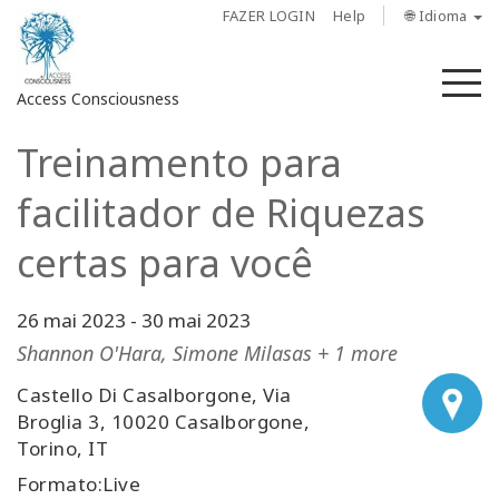
FAZER LOGIN
Help
🌐 Idioma
M
Access Consciousness
Treinamento para
Fazer
login
facilitador de Riquezas
em
sua
certas para você
conta
26 mai 2023
-
30 mai 2023
Sobre
Shannon O'Hara, Simone Milasas + 1 more
Access
Castello Di Casalborgone, Via
Bars
Broglia 3, 10020 Casalborgone,
Torino, IT
Regiões
Formato:Live