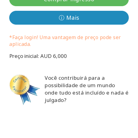
Classes
ⓘ Mais
Facilitators
*Faça login! Uma vantagem de preço pode ser
Shop
aplicada.
More
Preço inicial: AUD 6,000
Novidades
Você contribuirá para a
possibilidade de um mundo
onde tudo está incluído e nada é
CONTATO
julgado?
PESQUISAR