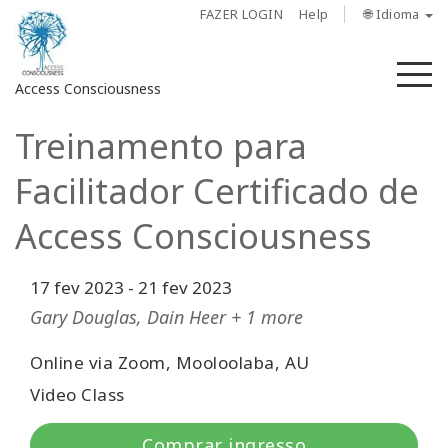
FAZER LOGIN
Help
🌐 Idioma
M
Access Consciousness
Treinamento para
Fazer
login
Facilitador Certificado de
em
sua
Access Consciousness
conta
17 fev 2023
-
21 fev 2023
Sobre
Gary Douglas, Dain Heer + 1 more
Access
Bars
Online via Zoom, Mooloolaba, AU
Video Class
Regiões
Comprar ingresso