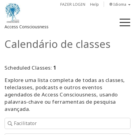
FAZER LOGIN
Help
🌐 Idioma
M
Access Consciousness
Calendário de classes
Fazer
login
em
sua
Scheduled Classes:
1
conta
Explore uma lista completa de todas as classes,
teleclasses, podcasts e outros eventos
Sobre
agendados de Access Consciousness, usando
palavras-chave ou ferramentas de pesquisa
Access
avançada.
Bars
Regiões