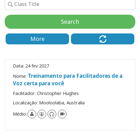
Classes
Search
Facilitators
Shop
More
More
Data:
24 fev 2027
Novidades
Treinamento para Facilitadores de a
Nome:
Voz certa para você
Facilitador:
Christopher Hughes
CONTATO
Localização:
Mooloolaba, Australia
Médio:
PESQUISAR