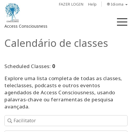
FAZER LOGIN
Help
🌐 Idioma
M
Access Consciousness
Calendário de classes
Fazer
login
em
sua
Scheduled Classes:
0
conta
Explore uma lista completa de todas as classes,
teleclasses, podcasts e outros eventos
Sobre
agendados de Access Consciousness, usando
palavras-chave ou ferramentas de pesquisa
Access
avançada.
Bars
Regiões