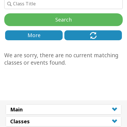
Classes
Search
Facilitators
Shop
More
More
We are sorry, there are no current matching
classes or events found.
Novidades
CONTATO
PESQUISAR
Main
Classes