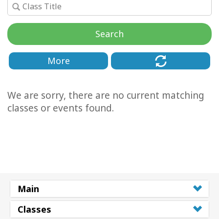
Classes
Search
Facilitators
Shop
More
More
We are sorry, there are no current matching
classes or events found.
Novidades
CONTATO
PESQUISAR
Main
Classes