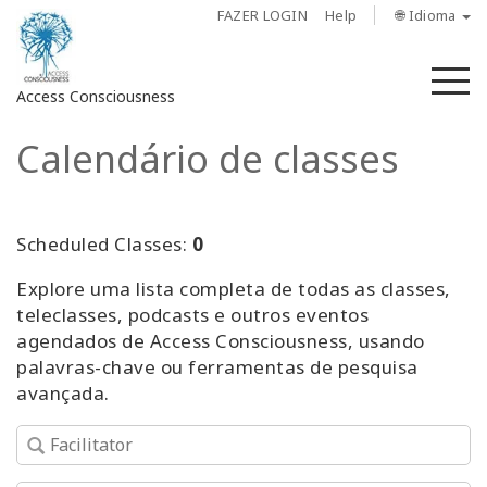
FAZER LOGIN
Help
🌐 Idioma
M
Access Consciousness
Calendário de classes
Fazer
login
em
sua
Scheduled Classes:
0
conta
Explore uma lista completa de todas as classes,
teleclasses, podcasts e outros eventos
Sobre
agendados de Access Consciousness, usando
palavras-chave ou ferramentas de pesquisa
Access
avançada.
Bars
Regiões