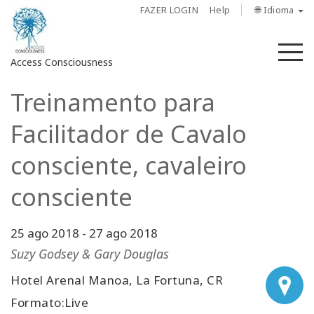
FAZER LOGIN
Help
🌐 Idioma
M
Access Consciousness
Treinamento para
Fazer
login
Facilitador de Cavalo
em
sua
consciente, cavaleiro
conta
consciente
Sobre
25 ago 2018
-
27 ago 2018
Access
Bars
Suzy Godsey & Gary Douglas
Hotel Arenal Manoa, La Fortuna, CR
Regiões
Formato:Live