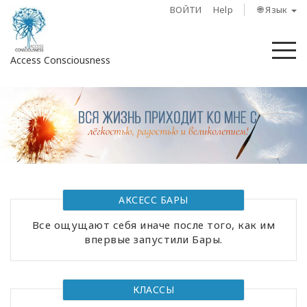
ВОЙТИ
Help
🌐 Язык
М
Access Consciousness
Войти
в
свою
учетную
запись
О
АКСЕСС БАРЫ
нас
Все ощущают себя иначе после того, как им
впервые запустили Бары.
Access
Bars
КЛАССЫ
Регионы