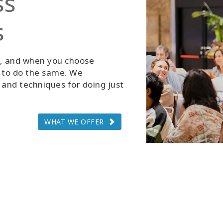
ss
s
g, and when you choose
d to do the same. We
and techniques for doing just
WHAT WE OFFER