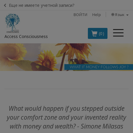
Еще не имеете учетной записи?
ВОЙТИ
Help
🌐 Язык
Ме
(0)
Access Consciousness
Войти
в
свою
учетную
запись
BOOKS
What would happen if you stepped outside
CLASSES
your comfort zone and your invented reality
with money and wealth? - Simone Milasas
MEMBERSHIPS