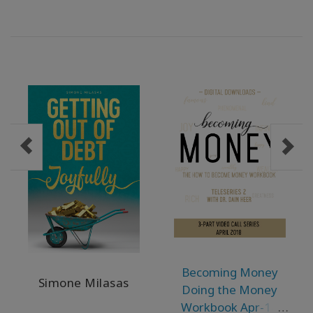
ACCESSORIES
YOUR
BUSINESS
ADV
SEARCH
Просмотр
тем
Просмотр
авторов
Продукты
по языку
Becoming Money
Simone Milasas
Doing the Money
WISHLIST
Workbook Apr-18