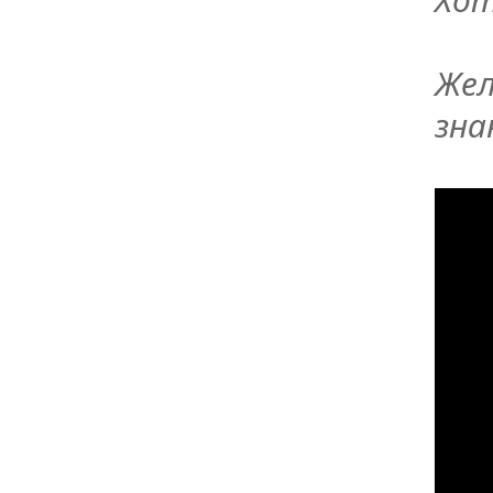
Жел
зн