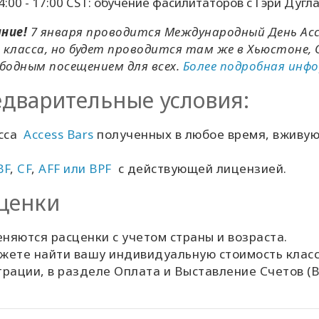
4:00 - 17:00 CST: обучение фасилитаторов с Гэри Дуг
ние!
7 января проводится Международный День Acce
 класса, но будет проводится там же в Хьюстоне
ободным посещением для всех.
Более подробная инф
дварительные условия:
сса
Access Bars
полученных в любое время, вживую
BF
,
CF
,
AFF
или
BPF
с действующей
лицензией.
ценки
няются расценки с учетом страны и возраста.
жете найти вашу индивидуальную стоимость класс
трации, в разделе Оплата и Выставление Счетов
(B