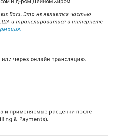
ласом и д-ром Дейном Хиром
ss Bars. Это не является частью
, США и транслироваться в интернете
ормация.
 или через онлайн трансляцию.
а и применяемые расценки после
illing & Payments)
.