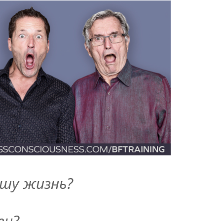
ашу жизнь?
ен?