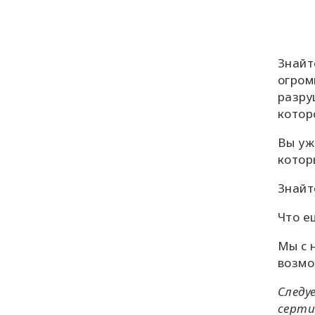
Знайт
огром
разру
котор
Вы уж
котор
Знайт
Что е
Мы с 
возмо
Следу
серти