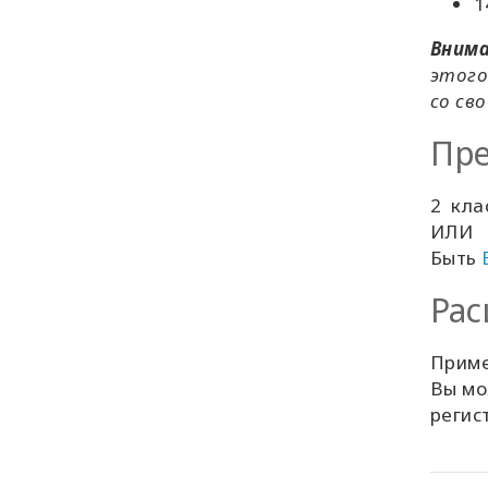
1
Внима
этого
со св
Пре
2
кла
ИЛИ
Быть
Рас
Приме
Вы мо
регис