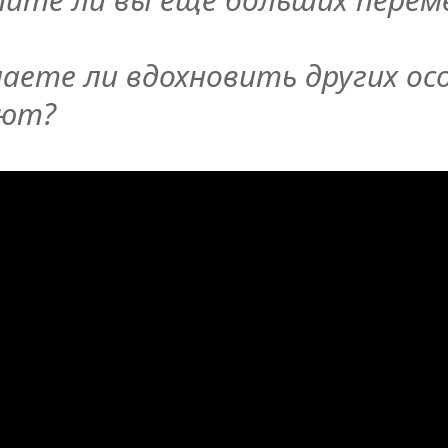
аете ли вдохновить других ос
ают?