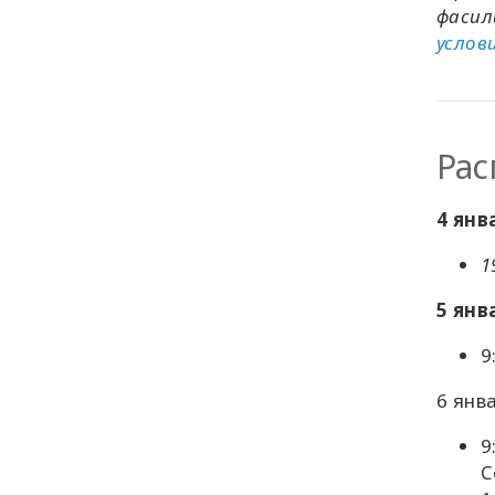
фасил
услови
Рас
4 янв
1
5 янв
9
6 янв
9
C