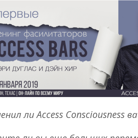
енил ли Access Consciousness в
ите ли вы еще больших перем