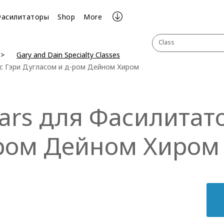
Фасилитаторы
Shop
More
Class
Gary and Dain Specialty Classes
 с Гэри Дугласом и д-ром Дейном Хиром
Bars для Фасилитат
-ром Дейном Хиром