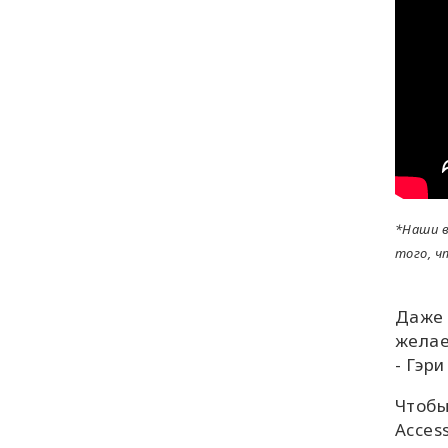
*
Наши в
того, ч
Даже 
желае
- Гэр
Чтобы
Access