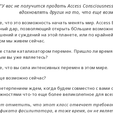
"У вас не получится продать Access Consciousn
вдохновлять других на то, что еще во
е, что это возможность начать менять мир. Access Ba
ный дар, позволяющий открыть бОльшие возможно
шений и суждений на этой планете, или по крайней
ом мы живем сейчас.
е стали катализатором перемен. Пришло ли время 
ым вы уже являетесь?
е, что вы сила интенсивных перемен в этом мире.
ще возможно сейчас?
нетерпением ждем, когда будем совместно с вами 
жностями что-то еще более великолепное для всех
ет отметить, что этот класс отвечает требовани
фиката фасилитатора, в тоже время, он не явля