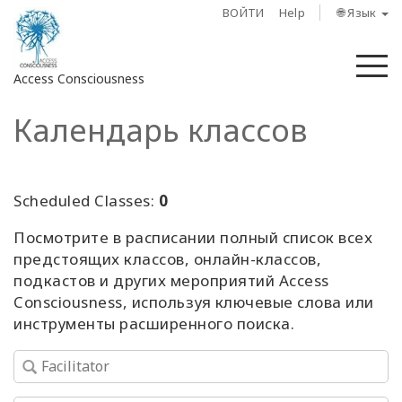
ВОЙТИ
Help
🌐 Язык
М
Access Consciousness
Календарь классов
Войти
в
свою
учетную
Scheduled Classes:
0
запись
Посмотрите в расписании полный список всех
предстоящих классов, онлайн-классов,
О
нас
подкастов и других мероприятий Access
Consciousness, используя ключевые слова или
инструменты расширенного поиска.
Access
Bars
Регионы