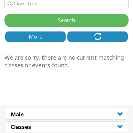
Классы
Search
Фасилитаторы
More
Shop
We are sorry, there are no current matching
More
classes or events found.
КОНТАКТЫ
ПОИСК
Main
Classes