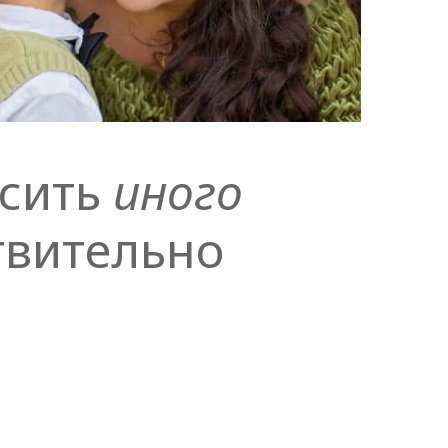
асить
иного
твительно