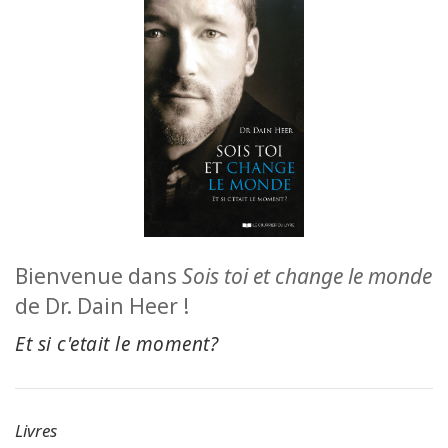
ACCESSORIES
YOUR
BUSINESS
ADV
SEARCH
Просмотр
тем
Bienvenue dans
Sois toi et change le monde
Просмотр
de Dr. Dain Heer !
авторов
Et si c'etait le moment?
Продукты
по языку
Livres
WISHLIST