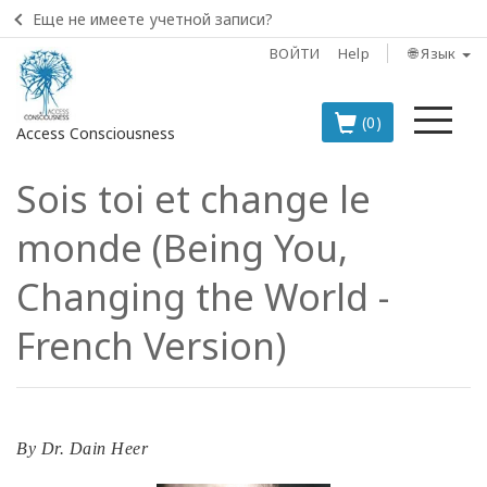
Еще не имеете учетной записи?
ВОЙТИ
Help
🌐 Язык
Ме
(0)
Access Consciousness
Sois toi et change le
Войти
в
monde (Being You,
свою
учетную
Changing the World -
запись
French Version)
BOOKS
CLASSES
By
Dr. Dain Heer
MEMBERSHIPS