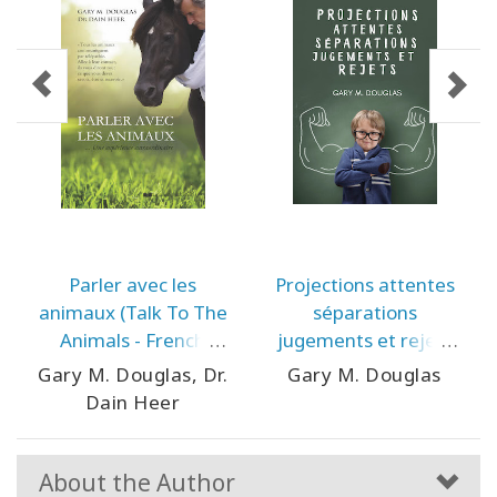
Parler avec les
Projections attentes
animaux (Talk To The
séparations
Animals - French
jugements et rejets
Version)
(Projections
Gary M. Douglas, Dr.
Gary M. Douglas
Expectations
Dain Heer
Separations
Judgments &
Rejections - French
About the Author