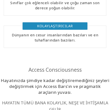
Sınıflar çok eğlenceli olabilir ve çoğu zaman son
Kolaylaştırıcılar
derece yoğun olabilir.
Shop
KOLAYLAŞTIRICILAR
More
Dünyanın en cesur insanlarından bazıları ve en
tuhaflarından bazıları.
Mutluluğunuzu
Açın
Access Consciousness
İLETIŞIM
Hayatınızda şimdiye kadar değiştiremediğiniz şeyleri
değiştirmek için Access Bars'ın ve pragmatik
ARA
araçların yuvası.
HAYATIN TÜMÜ BANA KOLAYLIK, NEŞE VE İHTİŞAMLA
GELİR