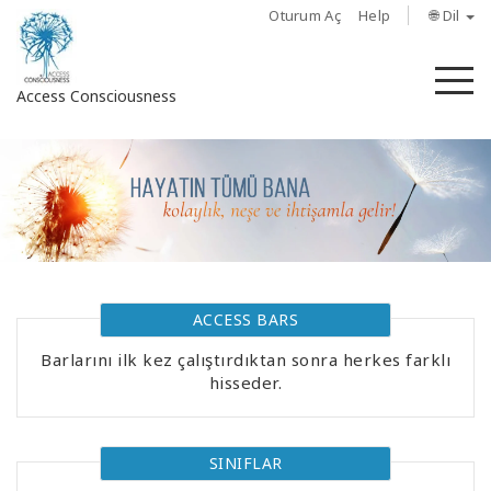
Oturum Aç
Help
🌐 Dil
M
Access Consciousness
Hesabınızda
oturum
açın
Hakkında
ACCESS BARS
Access
Bars
Barlarını ilk kez çalıştırdıktan sonra herkes farklı
hisseder.
Bölgeler
Sınıflar
SINIFLAR