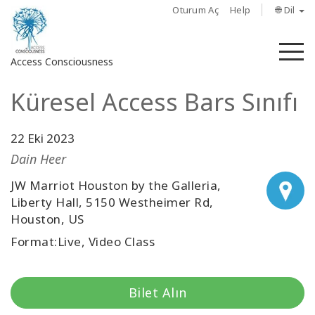
Oturum Aç
Help
🌐 Dil
M
Access Consciousness
Küresel Access Bars Sınıfı
Hesabınızda
oturum
açın
22 Eki 2023
Dain Heer
Hakkında
JW Marriot Houston by the Galleria,
Liberty Hall, 5150 Westheimer Rd,
Access
Houston, US
Bars
Format:Live, Video Class
Bölgeler
Bilet Alın
Sınıflar