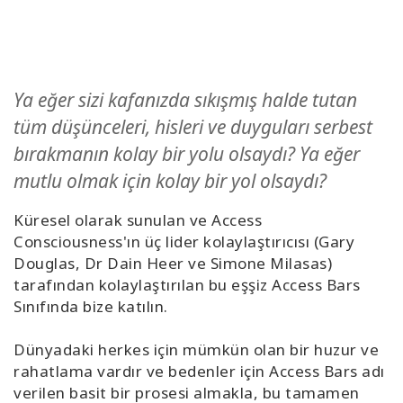
Kolaylaştırıcılar
Shop
Ya eğer sizi kafanızda sıkışmış halde tutan
More
tüm düşünceleri, hisleri ve duyguları serbest
bırakmanın kolay bir yolu olsaydı? Ya eğer
Mutluluğunuzu
Açın
mutlu olmak için kolay bir yol olsaydı?
Küresel olarak sunulan ve Access
Consciousness'ın üç lider kolaylaştırıcısı (Gary
İLETIŞIM
Douglas, Dr Dain Heer ve Simone Milasas)
tarafından kolaylaştırılan bu eşşiz Access Bars
Sınıfında bize katılın.
ARA
Dünyadaki herkes için mümkün olan bir huzur ve
rahatlama vardır ve bedenler için Access Bars adı
verilen basit bir prosesi almakla, bu tamamen