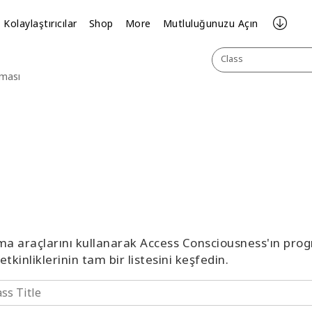
Kolaylaştırıcılar
Shop
More
Mutluluğunuzu Açın
Class
aması
ma araçlarını kullanarak Access Consciousness'ın prog
etkinliklerinin tam bir listesini keşfedin.