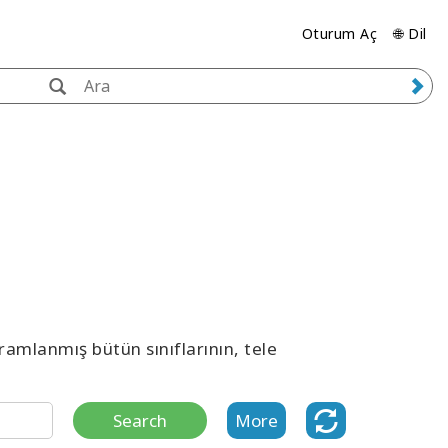
Oturum Aç
🌐 Dil
ramlanmış bütün sınıflarının, tele
Search
More