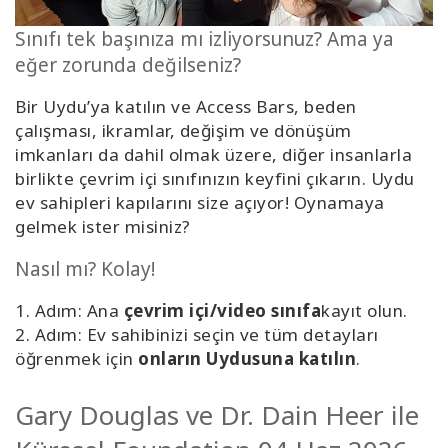
Kolaylaştırıcılar
Sınıfı tek başınıza mı izliyorsunuz? Ama ya
eğer zorunda değilseniz?
Shop
Bir Uydu’ya katılın ve Access Bars, beden
More
çalışması, ikramlar, değişim ve dönüşüm
imkanları da dahil olmak üzere, diğer insanlarla
Mutluluğunuzu
birlikte çevrim içi sınıfınızın keyfini çıkarın. Uydu
Açın
ev sahipleri kapılarını size açıyor! Oynamaya
gelmek ister misiniz?
Nasıl mı? Kolay!
İLETIŞIM
1. Adım: Ana
çevrim içi/video sınıfa
kayıt olun.
2. Adım: Ev sahibinizi seçin ve tüm detayları
ARA
öğrenmek için
onların Uydusuna katılın
.
Gary Douglas ve Dr. Dain Heer ile