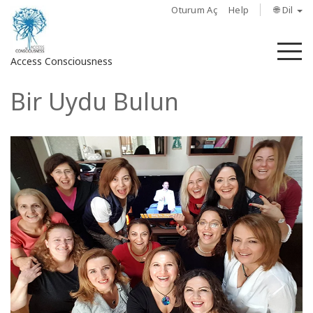
Oturum Aç
Help
🌐 Dil
M
Access Consciousness
Bir Uydu Bulun
Hesabınızda
oturum
açın
Hakkında
Access
Bars
Bölgeler
Sınıflar