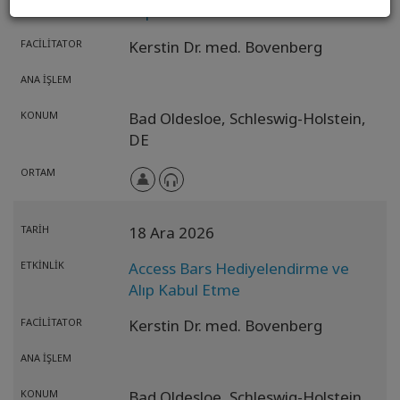
Alıp Kabul Etme
FACILITATOR
Kerstin Dr. med. Bovenberg
ANA İŞLEM
KONUM
Bad Oldesloe,
Schleswig-Holstein,
DE
ORTAM
TARIH
18 Ara 2026
ETKINLIK
Access Bars Hediyelendirme ve
Alıp Kabul Etme
FACILITATOR
Kerstin Dr. med. Bovenberg
ANA İŞLEM
KONUM
Bad Oldesloe,
Schleswig-Holstein,