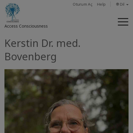
Oturum Aç
Help
🌐 Dil
M
Access Consciousness
Kerstin Dr. med.
Hesabınızda
oturum
Bovenberg
açın
Hakkında
Access
Bars
Bölgeler
Sınıflar