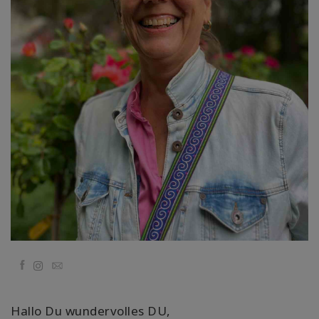
Kolaylaştırıcılar
Shop
More
Mutluluğunuzu
Açın
İLETIŞIM
ARA
Facebook
Email
Hallo Du wundervolles DU,