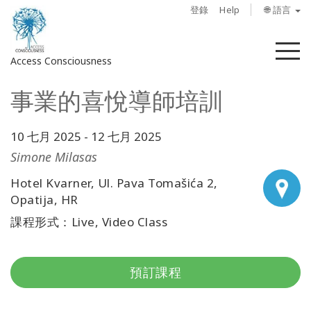
登錄
Help
🌐 語言
菜
Access Consciousness
單
事業的喜悅導師培訓
登
錄
您
10 七月 2025
-
12 七月 2025
的
Simone Milasas
帳
Hotel Kvarner, Ul. Pava Tomašića 2,
戶
Opatija, HR
關
課程形式：Live, Video Class
於
Access
預訂課程
Bars