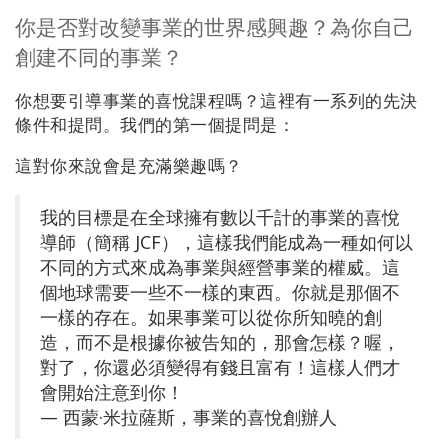
地
你是否對改變事業的世界感興趣？為你自己
區
創建不同的事業？
課
程
你想要引導事業的喜悅課程嗎？這裡有一系列的先決
條件和提問。我們的第一個提問是：
導
這對你來說會是充滿樂趣嗎？
師
我的目標是在全球擁有數以千計的事業的喜悅
Shop
導師（簡稱 JCF），這樣我們能成為一種如何以
不同的方式來成為事業與經營事業的權威。這
More
個地球需要一些不一樣的東西。你就是那個不
一樣的存在。如果事業可以從你所知曉的創
造，而不是根據你被告知的，那會怎樣？喔，
聯
對了，你還必須變得有錢且富有！這樣人們才
繫
會開始注意到你！
— 西蒙·米拉薩斯，事業的喜悅創辦人