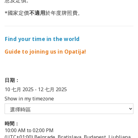
息及定價。
*國家定價
不適用
於年度牌照費。
Find your time in the world
Guide to joining us in Opatija!
日期：
10 七月 2025
-
12 七月 2025
Show in my timezone
時間：
10:00 AM to 02:00 PM
(UTC+01:00) Belgrade, Bratislava, Budapest, Ljubljana,