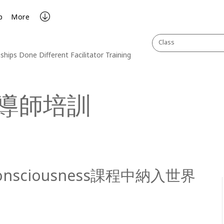
p
More
Class
ships Done Different Facilitator Training
導師培訓
onsciousness課程中納入世界