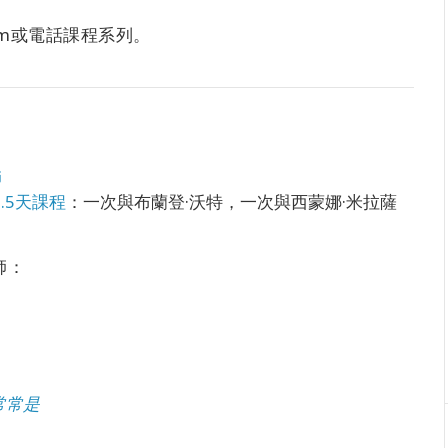
。
m或電話課程系列。
師
2.5天課程
：一次與布蘭登·沃特，一次與西蒙娜·米拉薩
師：
常常是