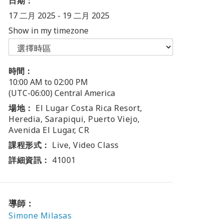
日期：
17 二月 2025
-
19 二月 2025
Show in my timezone
時間：
10:00 AM to 02:00 PM
(UTC-06:00) Central America
場地：
El Lugar Costa Rica Resort,
Heredia, Sarapiqui, Puerto Viejo,
Avenida El Lugar, CR
課程形式：
Live, Video Class
詳細資訊：
41001
導師：
Simone Milasas