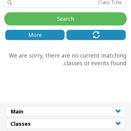
Search
More
We are sorry, there are no current matching
classes or events found.
CT
CH
Main
Classes