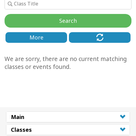
Классы
Search
Фасилитаторы
More
Shop
We are sorry, there are no current matching
More
classes or events found.
КОНТАКТЫ
ПОИСК
Main
Classes