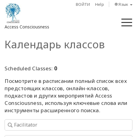
ВОЙТИ
Help
🌐 Язык
М
Access Consciousness
Календарь классов
Войти
в
свою
учетную
Scheduled Classes:
0
запись
Посмотрите в расписании полный список всех
предстоящих классов, онлайн-классов,
О
нас
подкастов и других мероприятий Access
Consciousness, используя ключевые слова или
инструменты расширенного поиска.
Access
Bars
Регионы