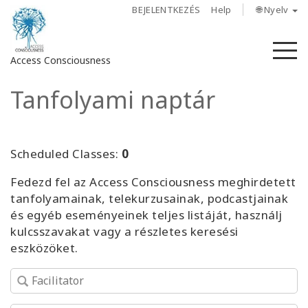
BEJELENTKEZÉS
Help
🌐 Nyelv
M
Access Consciousness
Tanfolyami naptár
Bejelentkezés
a
fiókba
Scheduled Classes:
0
Rólunk
Fedezd fel az Access Consciousness meghirdetett
tanfolyamainak, telekurzusainak, podcastjainak
Access
és egyéb eseményeinek teljes listáját, használj
Bars
kulcsszavakat vagy a részletes keresési
eszközöket.
Régiók
Tanfolyamok