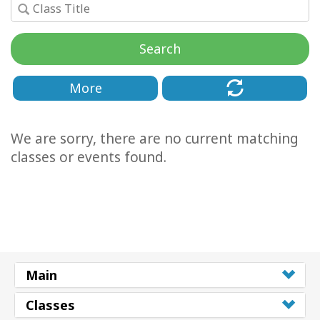
Facilitators
Search
Shop
More
More
Hírek
We are sorry, there are no current matching
classes or events found.
KAPCSOLAT
KERESÉS
Main
Classes