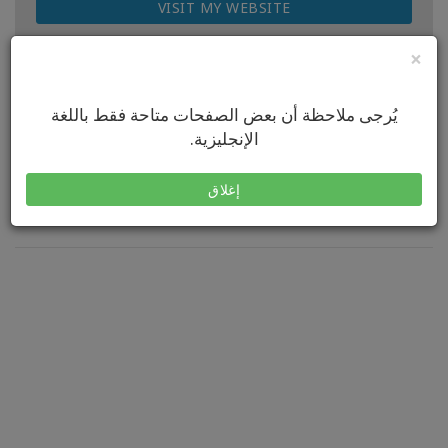
VISIT MY WEBSITE
×
يُرجى ملاحظة أن بعض الصفحات متاحة فقط باللغة
الإنجليزية.
Next Upcoming Classes
إغلاق
No classes to display.