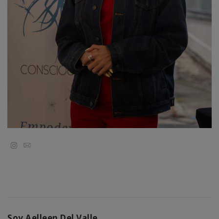
Classes
Facilitators
Shop
More
CONTACT
Email
SEARCH
Soy Aelleen Del Valle.