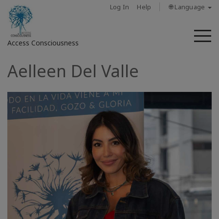
Log In
Help
🌐 Language
M
Access Consciousness
Aelleen Del Valle
Sign
in
to
Your
Account
حول
Access
Bars
المناطق