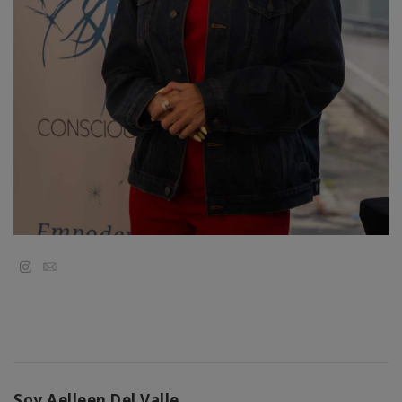
地
區
課
程
導
師
Shop
More
Email
聯
繫
Soy Aelleen Del Valle.