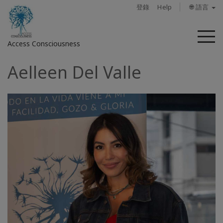
登錄
Help
🌐 語言
菜
Access Consciousness
單
Aelleen Del Valle
登
錄
您
的
帳
戶
關
於
Access
Bars