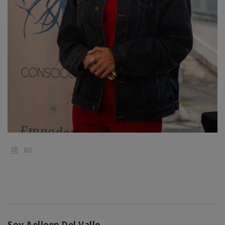
régions
Classes
Facilitateurs
Shop
More
Actualités
Email
CONTACT
RECHERCHE
Soy Aelleen Del Valle.