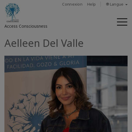
Connexion
Help
🌐 Langue
M
Access Consciousness
Aelleen Del Valle
Connectez-
vous
sur
votre
compte
À
propos
Access
Bars
Les