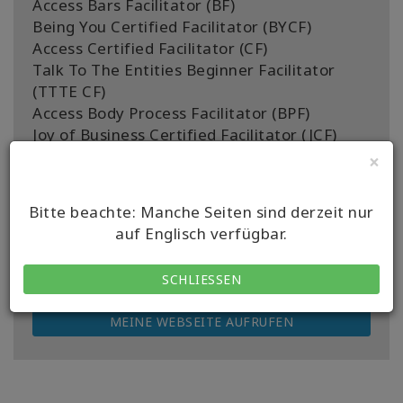
Access Bars Facilitator (BF)
Being You Certified Facilitator (BYCF)
Access Certified Facilitator (CF)
Talk To The Entities Beginner Facilitator
(TTTE CF)
Access Body Process Facilitator (BPF)
Joy of Business Certified Facilitator (JCF)
×
Standort:
+507 6533 3913
Bitte beachte: Manche Seiten sind derzeit nur
Länder mit Kursangebot:
auf Englisch verfügbar.
Panama, Panama
SCHLIESSEN
KONTAKT
MEINE WEBSEITE AUFRUFEN