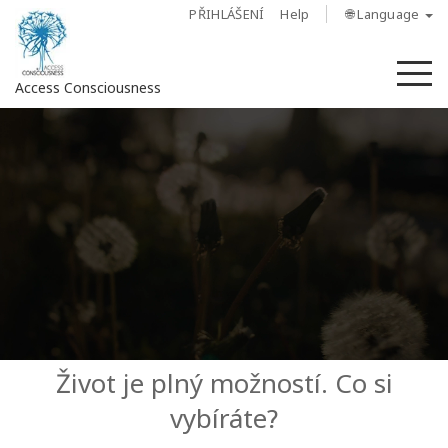
PŘIHLÁŠENÍ
Help
🌐 Language
M
Access Consciousness
Sign
in
to
Your
Account
O
nás
Access
Život je plný možností. Co si
Bars
vybíráte?
Regiony