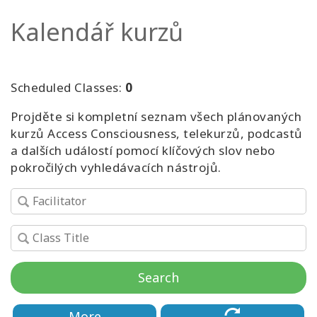
Kalendář kurzů
Kurzy
Facilitators
Scheduled Classes:
0
Shop
Projděte si kompletní seznam všech plánovaných
kurzů Access Consciousness, telekurzů, podcastů
More
a dalších událostí pomocí klíčových slov nebo
pokročilých vyhledávacích nástrojů.
Novinky
CONTACT
Search
SEARCH
More