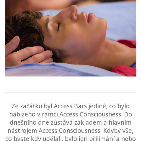
Vyzkoušejte
to
Za
1
den
Učte
Access
Bars
Access
Bars in
Business
Ze začátku byl Access Bars jediné, co bylo
Globální
nabízeno v rámci Access Consciousness. Do
kurz
dnešního dne zůstává základem a hlavním
Access
Bars
nástrojem Access Consciousness. Kdyby vše,
co byste kdy udělali, bylo jen přijímání a nebo