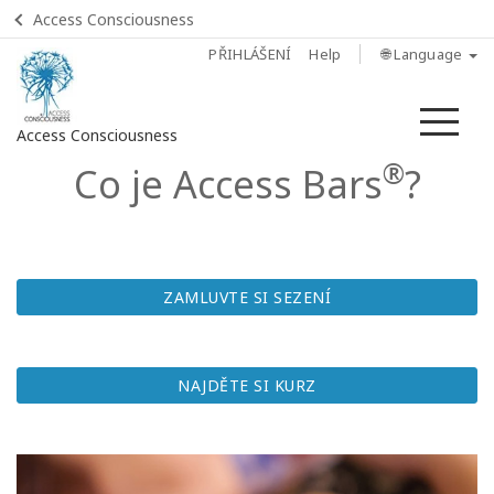
Access Consciousness
PŘIHLÁŠENÍ
Help
🌐 Language
Me
Access Consciousness
®
Co je
Access
Bars
?
Sign
in
to
Your
Account
ZAMLUVTE SI SEZENÍ
Home
NAJDĚTE SI KURZ
Co je
Access
Bars?