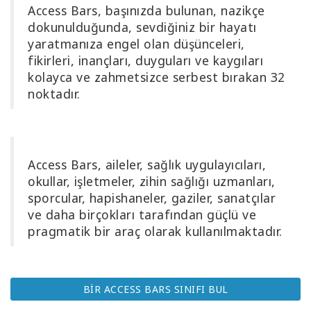
Access Bars,
başınızda bulunan, nazikçe
1
günde
dokunulduğunda, sevdiğiniz bir hayatı
öğrenin
yaratmanıza engel olan düşünceleri,
fikirleri, inançları, duyguları ve kaygıları
Access
kolayca ve zahmetsizce serbest bırakan 32
Bars’ı
noktadır.
öğretin
Access
Bars in
Business
Access Bars, aileler, sağlık uygulayıcıları,
okullar, işletmeler, zihin sağlığı uzmanları,
sporcular, hapishaneler, gaziler, sanatçılar
Küresel
Access
ve daha birçokları tarafından güçlü ve
Bars
pragmatik bir araç olarak kullanılmaktadır.
Sınıfı
BİR ACCESS BARS SINIFI BUL
İLETIŞIM