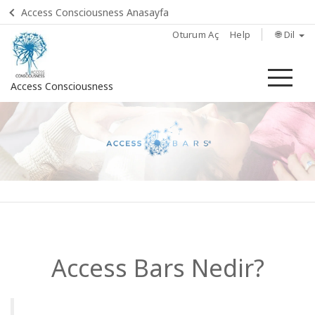
Access Consciousness Anasayfa
Oturum Aç
Help
🌐 Dil
Me
Access Consciousness
Hesabınızda
oturum
açın
Home
Access
Bars
nedir?
Access Bars Nedir?
Deneyin