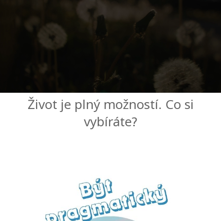
Kurzy
Facilitators
Shop
More
Život je plný možností. Co si
vybíráte?
Novinky
CONTACT
SEARCH