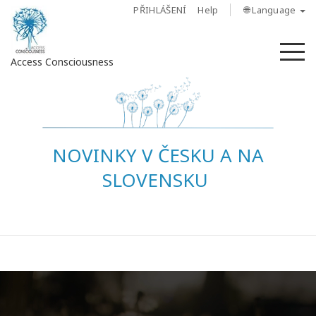
PŘIHLÁŠENÍ
Help
🌐 Language
M
Access Consciousness
Sign
in
to
NOVINKY V ČESKU A NA
Your
Account
SLOVENSKU
O
nás
Access
Bars
Regiony