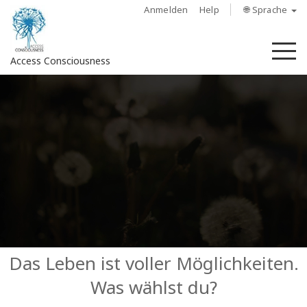
Anmelden
Help
🌐 Sprache
M
Access Consciousness
Bei
Konto
anmelden
Über
Access
Bars
Regionen
Das Leben ist voller Möglichkeiten.
Was wählst du?
Kurse