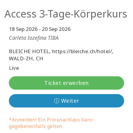
Facilitatoren
Access 3-Tage-Körperkurs
Shop
18 Sep 2026
-
20 Sep 2026
More
Carleta Iozefina TIBA
BLEICHE HOTEL, https://bleiche.ch/hotel/,
Neuigkeiten
WALD-ZH, CH
Live
KONTAKT
Ticket erwerben
SUCHE
ⓘ Weiter
*Anmelden! Ein Preisnachlass kann
gegebenenfalls gelten.