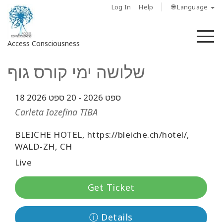
Log In
Help
🌐 Language
M
Access Consciousness
שלושה ימי קורס גוף
Sign
in
to
18 ספט 2026
-
20 ספט 2026
Your
Carleta Iozefina TIBA
Account
BLEICHE HOTEL, https://bleiche.ch/hotel/,
מי
WALD-ZH, CH
אנחנו
Live
Access
Get Ticket
Bars
Regions
ⓘ Details