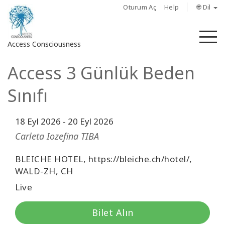
Oturum Aç
Help
🌐 Dil
M
Access Consciousness
Access 3 Günlük Beden
Hesabınızda
oturum
Sınıfı
açın
18 Eyl 2026
-
20 Eyl 2026
Hakkında
Carleta Iozefina TIBA
Access
Bars
BLEICHE HOTEL, https://bleiche.ch/hotel/,
WALD-ZH, CH
Bölgeler
Live
Sınıflar
Bilet Alın