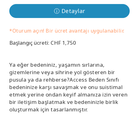
Kolaylaştırıcılar
ⓘ Detaylar
Shop
*Oturum açın! Bir ücret avantajı uygulanabilir.
More
Başlangıç ücreti: CHF 1,750
Mutluluğunuzu
Açın
Ya eğer bedeniniz, yaşamın sırlarına,
gizemlerine veya sihrine yol gösteren bir
pusula
ya da rehberse?
Access Beden Sınıfı
bedeninize karşı savaşmak ve onu suistimal
İLETIŞIM
etmek yerine ondan keyif almanıza izin veren
bir iletişim başlatmak ve bedeninizle birlik
oluşturmak için tasarlanmıştır.
ARA