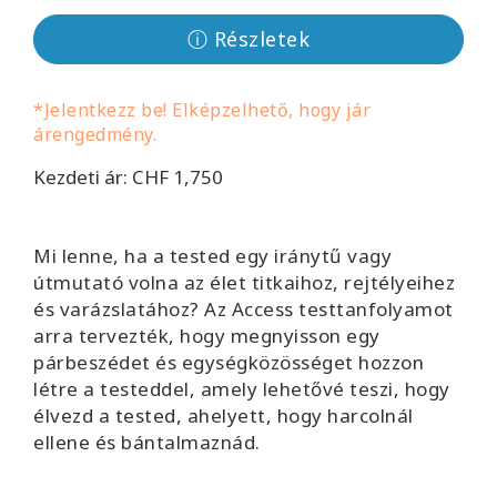
Facilitators
ⓘ Részletek
Shop
*Jelentkezz be! Elképzelhető, hogy jár
árengedmény.
More
Kezdeti ár: CHF 1,750
Hírek
Mi lenne, ha a tested egy iránytű vagy
útmutató volna az élet titkaihoz, rejtélyeihez
KAPCSOLAT
és varázslatához? Az Access testtanfolyamot
arra tervezték, hogy megnyisson egy
párbeszédet és egységközösséget hozzon
KERESÉS
létre a testeddel, amely lehetővé teszi, hogy
élvezd a tested, ahelyett, hogy harcolnál
ellene és bántalmaznád.