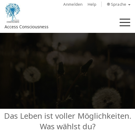
Anmelden
Help
🌐 Sprache
M
Access Consciousness
Bei
Konto
anmelden
Über
Access
Bars
Regionen
Das Leben ist voller Möglichkeiten.
Was wählst du?
Kurse